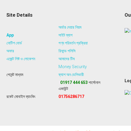
p
r
i
Site Details
Ou
c
e
অর্ডার দেয়ার নিয়ম
i
s
App
সাইট ম্যাপ
:
নোটিশ বোর্ড
পণ্য পরিবর্তন প্রক্রিয়া
৳
অফার
রিফান্ড পলিসি
6
এজেন্ট লিষ্ট ও লোকেশন
আমাদের টিম
9
9
Money Security
.
পেমেন্ট মাধ্যম
ক্যাশ অন ডেলিভারী
0
Log
0
01917 444 653
পার্সোনাল
.
একাউন্ট
রকেট মোবাইল ব্যাংকিং
01756286717