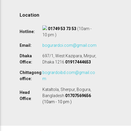
l
p
r
Location
i
c
e
01749 53 73 53
(10am -
Hotline:
w
10 pm )
a
s
Email:
bogurardoi.com@gmail.com
:
৳
Dhaka
697/1, West Kazipara, Mirpur,
Office:
Dhaka 1216
01917444653
7
5
Chittagong
bogrardoibd.com@gmail.co
0
office:
m
.
0
Kataltola, Sherpur, Bogura,
0
Head
Bangladesh
01707569656
.
Office
:
(10am - 10 pm )