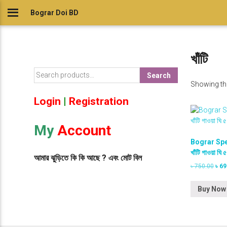
Skip
Bograr Doi BD
to
content
খাঁটি
S
Search
e
Showing the
a
Login
|
Registration
r
c
h
My
Account
f
Bograr Spec
o
খাঁটি গাওয়া ঘি 
r
আমার ঝুড়িতে কি কি আছে ? এবং মোট বিল
O
৳
750.00
৳
69
:
r
i
Buy Now
g
i
n
a