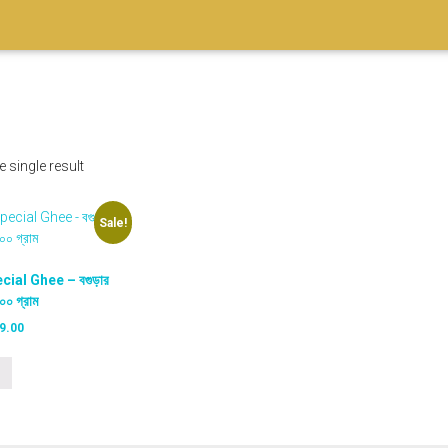
 single result
Sale!
ial Ghee – বগুড়ার
৫০০ গ্রাম
C
9.00
u
r
r
e
n
t