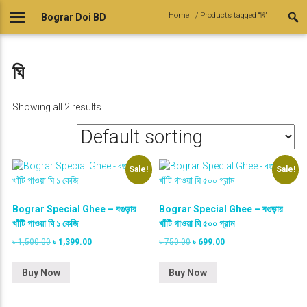
Skip
Home
/ Products tagged “ঘি”
Bograr Doi BD
to
content
ঘি
Showing all 2 results
Sale!
Sale!
Bograr Special Ghee – বগুড়ার
Bograr Special Ghee – বগুড়ার
খাঁটি গাওয়া ঘি ১ কেজি
খাঁটি গাওয়া ঘি ৫০০ গ্রাম
O
C
O
C
৳
1,500.00
৳
1,399.00
৳
750.00
৳
699.00
r
u
r
u
i
r
i
r
Buy Now
Buy Now
g
r
g
r
i
e
i
e
n
n
n
n