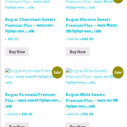
গু
ড়া
র
Bograr Chamcham Sweets
Bograr Khirmon Sweets
চ
Premium Plus – বগুড়ার চমচম
Premium Plus – বগুড়ার ক্ষীরমোন
ম
প্রিমিয়াম প্লাস ১ কেজি
মিষ্টি প্রিমিয়াম প্লাস ১ কেজি
চ
O
C
৳
480.00
৳
700.00
৳
600.00
ম
r
u
প্রি
i
r
Buy Now
Buy Now
মি
g
r
য়া
i
e
ম
n
n
a
t
প্লা
Sale!
Sale!
l
p
স
p
r
১
r
i
কে
i
c
জি
Bograr Rosmalai Premium
Bograr White Sweets
c
e
q
e
i
Plus – বগুড়ার রসমালাই প্রিমিয়াম প্লাস ১
Premium Plus – বগুড়ার সাদা মিষ্টি
w
s
u
কেজি
প্রিমিয়াম প্লাস ১ কেজি
a
:
a
O
C
O
C
৳
600.00
৳
550.00
৳
400.00
৳
350.00
s
৳
n
r
u
r
u
:
t
i
r
i
r
৳
6
Buy Now
Buy Now