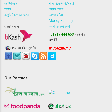
নোটিশ বোর্ড
পণ্য পরিবর্তন প্রক্রিয়া
অফার
রিফান্ড পলিসি
এজেন্ট লিষ্ট ও লোকেশন
আমাদের টিম
Money Security
পেমেন্ট মাধ্যম
ক্যাশ অন ডেলিভারী
01917 444 653
পার্সোনাল
একাউন্ট
রকেট মোবাইল ব্যাংকিং
01756286717
Our Partner