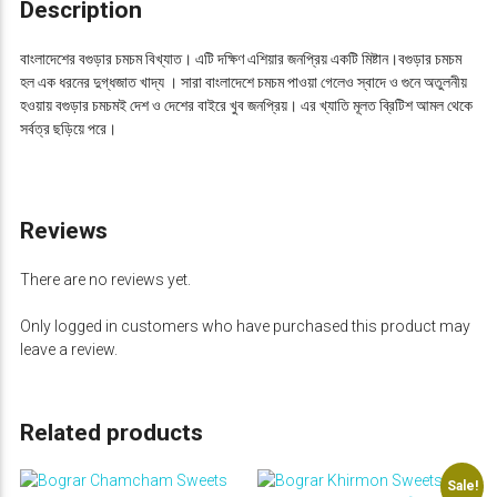
h
0
Description
a
.
m
বাংলাদেশের বগুড়ার চমচম বিখ্যাত। এটি দক্ষিণ এশিয়ার জনপ্রিয় একটি মিষ্টান।বগুড়ার চমচম
S
হল এক ধরনের দুগ্ধজাত খাদ্য । সারা বাংলাদেশে চমচম পাওয়া গেলেও স্বাদে ও গুনে অতুলনীয়
w
হওয়ায় বগুড়ার চমচমই দেশ ও দেশের বাইরে খুব জনপ্রিয়। এর খ্যাতি মূলত ব্রিটিশ আমল থেকে
e
সর্বত্র ছড়িয়ে পরে।
e
t
s
P
Reviews
r
e
There are no reviews yet.
m
i
Only logged in customers who have purchased this product may
u
leave a review.
m
P
l
u
Related products
s
-
Sale!
ব