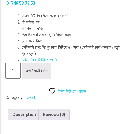
g
r
01749 53 73 53
i
e
n
n
কোয়ালিটি: প্রিমিয়াম প্লাস ( সাদা )
a
t
পট সাইজ: বড়
l
p
পরিমান: 1 কেজি
p
r
ডিজাইন করা হয়েছে: ছুটির দিনের জন্য
r
i
মূল্য: ৪০০ টাকা
i
c
ডেলিভারি চার্জ: মিরপুর ঢাকা সিটিতে ৫০ টাকা (ডেলিভারি চার্জ এডভান্স পেমেন্ট
c
e
প্রযোজ্য )
e
i
ডেলিভারি চার্জ লিষ্ট দেখে নিন
B
w
s
এখনি অর্ডার দিন
o
a
:
g
s
৳
r
:
a
৳
4
ইচ্ছা লিষ্টে যোগ করুন
r
0
Category:
sweets
C
4
0
h
5
.
Description
Reviews (0)
a
0
0
m
.
0
c
0
.