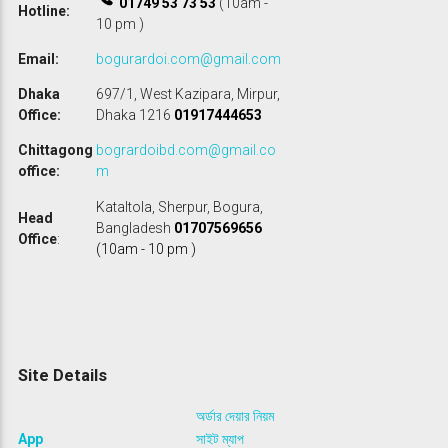
01749 53 73 53
(10am -
Hotline:
10 pm )
Email:
bogurardoi.com@gmail.com
Dhaka
697/1, West Kazipara, Mirpur,
Office:
Dhaka 1216
01917444653
Chittagong
bogrardoibd.com@gmail.co
office:
m
Kataltola, Sherpur, Bogura,
Head
Bangladesh
01707569656
Office
:
(10am - 10 pm )
Site Details
অর্ডার দেয়ার নিয়ম
App
সাইট ম্যাপ