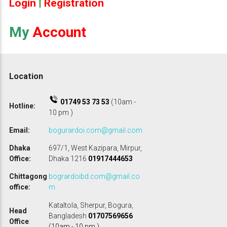
Login
|
Registration
r
c
h
My
Account
f
o
r
:
Location
01749 53 73 53
(10am -
Hotline:
10 pm )
Email:
bogurardoi.com@gmail.com
Dhaka
697/1, West Kazipara, Mirpur,
Office:
Dhaka 1216
01917444653
Chittagong
bogrardoibd.com@gmail.co
office:
m
Kataltola, Sherpur, Bogura,
Head
Bangladesh
01707569656
Office
:
(10am - 10 pm )