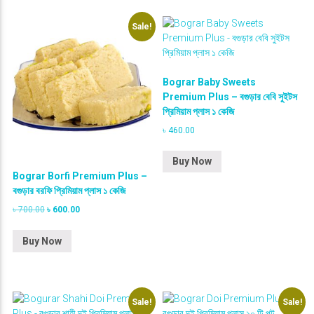
n
n
a
t
Sale!
l
p
p
r
r
i
i
c
Bograr Baby Sweets
c
e
e
i
Premium Plus – বগুড়ার বেবি সুইটস
w
s
প্রিমিয়াম প্লাস ১ কেজি
a
:
৳
460.00
s
৳
:
৳
6
Buy Now
0
Bograr Borfi Premium Plus –
7
0
বগুড়ার বরফি প্রিমিয়াম প্লাস ১ কেজি
0
.
0
0
O
C
৳
700.00
৳
600.00
.
0
r
u
0
.
i
r
Buy Now
0
g
r
.
i
e
n
n
a
t
l
p
Sale!
Sale!
p
r