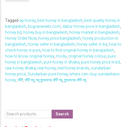
9
5
9
i
e
4
0
0
.
n
n
0
.
0
0
a
t
0
0
.
0
l
p
Tagged
ap honey
,
best honey in bangladesh
,
best quality honey in
.
0
0
.
p
r
bangladesh
,
bograsweets.com
,
dabur honey price in bangladesh
,
0
.
0
r
i
0
honey bd
,
honey buy in bangladesh
,
honey market in bangladesh
,
.
i
c
.
Honey Order Now
,
honey price bangladesh
,
honey production in
c
e
bangladesh
,
honey seller in bangladesh
,
honey seller in bd
,
how to
e
i
check honey is pure
,
how to find original honey in bangladesh
,
w
s
a
:
how to know original honey
,
modu
,
original honey colour
,
pure
s
৳
honey in bangladesh
,
pure honey in dhaka
,
pure honey price in bd
,
:
raw honey dhaka
,
real honey
,
real honey brands
,
sundarban
৳
1
honey price
,
Sundarban pure honey
,
where can i buy sundarbans
7
honey
,
খাঁটি
,
খাঁটি মধু
,
মধু সুন্দরবনের খাঁটি মধু
,
সুন্দরবনের খাঁটি মধু
2
0
0
.
0
0
.
0
0
.
0
S
.
Search
e
a