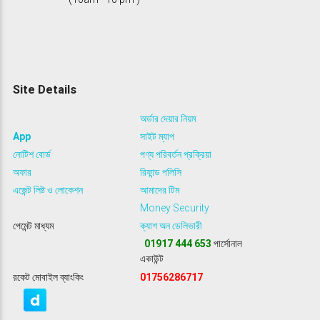
Site Details
অর্ডার দেয়ার নিয়ম
App
সাইট ম্যাপ
নোটিশ বোর্ড
পণ্য পরিবর্তন প্রক্রিয়া
অফার
রিফান্ড পলিসি
এজেন্ট লিষ্ট ও লোকেশন
আমাদের টিম
Money Security
পেমেন্ট মাধ্যম
ক্যাশ অন ডেলিভারী
01917 444 653
পার্সোনাল
একাউন্ট
রকেট মোবাইল ব্যাংকিং
01756286717