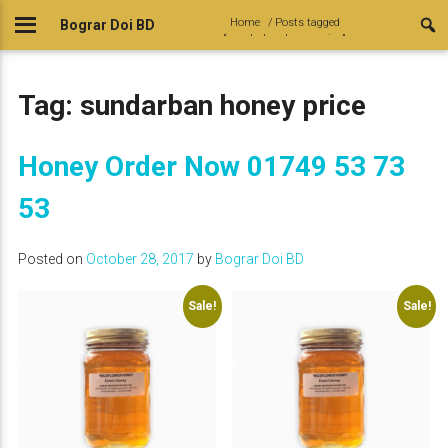
Skip
Home
/ Posts tagged
Bograr Doi BD
to
“sundarban honey price”
content
Tag:
sundarban honey price
Honey Order Now 01749 53 73
53
Posted on
October 28, 2017
by
Bograr Doi BD
Sale!
Sale!