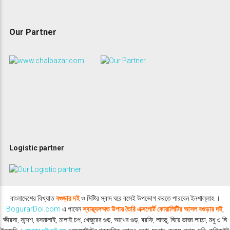
Our Partner
Logistic partner
বাংলাদেশের বিখ্যাত
বগুড়ার দই
ও মিষ্টির স্বাদ ঘরে বসেই উপভোগ করতে পারবেন ইনশাল্লাহ ।
BogurarDoi.com
এ পাবেন
স্বাস্থ্যসম্মত উপায় তৈরি এক্সপোর্ট কোয়ালিটির আসল বগুড়ার দই
,
ক্ষীরসা, সন্দেশ, রসমালাই, মালাই চপ, খেজুরের গুড়, আখের গুড়, বরফি, লাড্ডু, ঘিয়ে ভাজা লাচ্চা, মধু ও ঘি